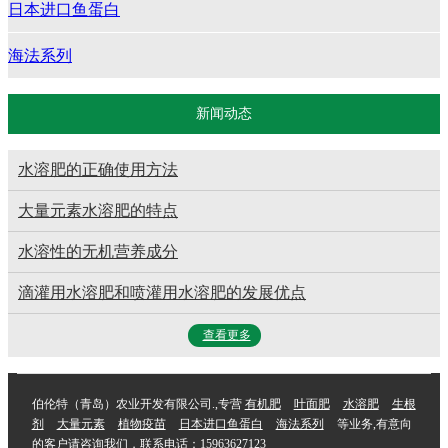
日本进口鱼蛋白
海法系列
新闻动态
水溶肥的正确使用方法
大量元素水溶肥的特点
水溶性的无机营养成分
滴灌用水溶肥和喷灌用水溶肥的发展优点
查看更多
伯伦特（青岛）农业开发有限公司.,专营
有机肥
叶面肥
水溶肥
生根
剂
大量元素
植物疫苗
日本进口鱼蛋白
海法系列
等业务,有意向
的客户请咨询我们，联系电话：
15963627123