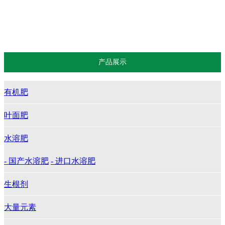
日本进口鱼蛋白
海法系列
产品展示
有机肥
叶面肥
水溶肥
- 国产水溶肥
- 进口水溶肥
生根剂
大量元素